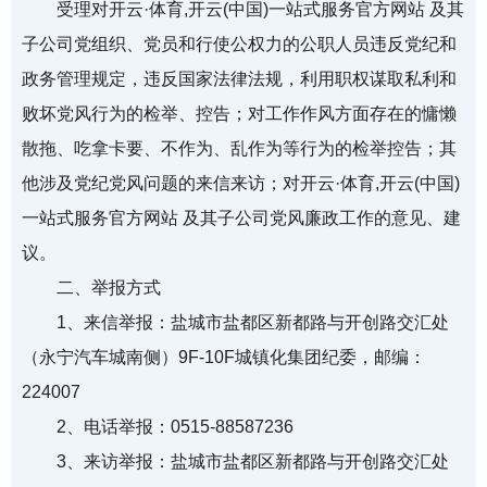
受理对开云·体育,开云(中国)一站式服务官方网站 及其
子公司党组织、党员和行使公权力的公职人员违反党纪和
政务管理规定，违反国家法律法规，利用职权谋取私利和
败坏党风行为的检举、控告；对工作作风方面存在的慵懒
散拖、吃拿卡要、不作为、乱作为等行为的检举控告；其
他涉及党纪党风问题的来信来访；对开云·体育,开云(中国)
一站式服务官方网站 及其子公司党风廉政工作的意见、建
议。
二、举报方式
1、来信举报：盐城市盐都区新都路与开创路交汇处
（永宁汽车城南侧）9F-10F城镇化集团纪委，邮编：
224007
2、电话举报：0515-88587236
3、来访举报：盐城市盐都区新都路与开创路交汇处