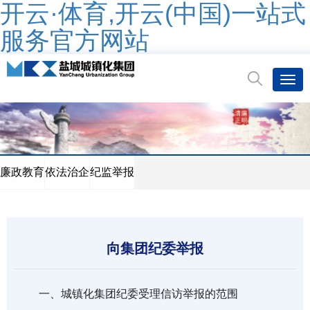
开云·体育,开云(中国)一站式
服务官方网站
廉政教育
依法治企
纪监举报
向集团纪委举报
一、城镇化集团纪委受理信访举报的范围