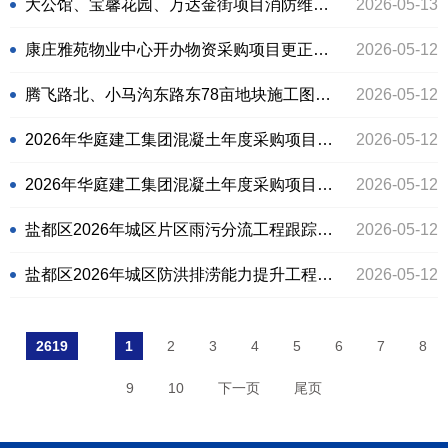
大公馆、宝馨花园、万达金街项目消防维保单位招标项目 中标候选人结果公示
2026-05-13
康庄雅苑物业中心开办物资采购项目更正公告
2026-05-12
腾飞路北、小马沟东路东78亩地块施工图纸优化服务项目中标候选人结果公示
2026-05-12
2026年华庭建工集团混凝土年度采购项目（二次）招标公告
2026-05-12
2026年华庭建工集团混凝土年度采购项目流标公告
2026-05-12
盐都区2026年城区片区雨污分流工程跟踪审计服务中标候选人结果公示
2026-05-12
盐都区2026年城区防洪排涝能力提升工程材料检测项目中标候选人结果公示
2026-05-12
2619
1
2
3
4
5
6
7
8
9
10
下一页
尾页