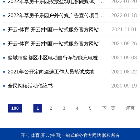
2022年草房子乐园投放盐城电影院媒体广告宣传项目单一来源采购公示
2022-01-20
2022年草房子乐园户外传媒广告宣传项目单一来源采购公示
2022-01-18
开云·体育,开云(中国)一站式服务官方网站 中期票据承销商服务采购项目补充公告
2021-11-01
开云·体育,开云(中国)一站式服务官方网站 全日制专职法律服务选聘弃标公告
2021-09-26
盐城市盐都区小区电动自行车智能充电桩工程设计、施工及运维项目招标失败情况说明及采取的相关措施
2021-09-03
2021年公开定向遴选工作人员笔试成绩
2021-08-22
全民阅读活动倡议书
2020-09-19
100
1
2
3
4
5
下一页
尾页
开云·体育,开云(中国)一站式服务官方网站 版权所有