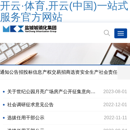
开云·体育,开云(中国)一站式
服务官方网站
通知公告
招投标信息
产权交易
招商选资
安全生产
社会责任
关于世纪公园月亮广场房产公开征集意向商家的公告
2023-08-01
社会调研征求意见公告
2022-12-01
选拔任用干部公示
2022-11-11