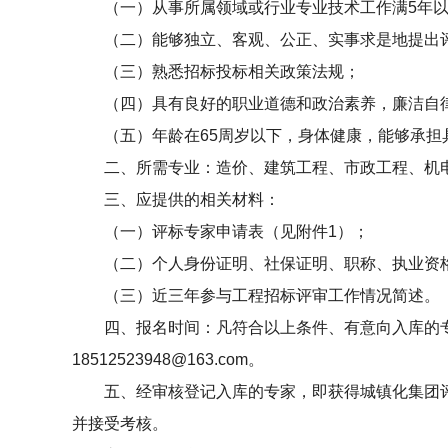
（一）从事所属领域或行业专业技术工作满5年以
（二）能够独立、客观、公正、实事求是地提出
（三）熟悉招标投标相关政策法规；
（四）具有良好的职业道德和政治素养，廉洁自律
（五）年龄在65周岁以下，身体健康，能够承担
二、所需专业：造价、建筑工程、市政工程、机电
三、应提供的相关材料：
（一）评标专家申请表（见附件1）；
（二）个人身份证明、社保证明、职称、执业资格
（三）近三年参与工程招标评审工作情况简述。
四、报名时间：凡符合以上条件、有意向入库的专家，
18512523948@163.com。
五、经审核登记入库的专家，即获得城镇化集团评
并接受考核。