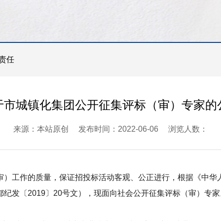
责任
于市城镇化集团公开征集评标（审）专家的
来源：本站原创
发布时间：2022-06-06
浏览人数：
）工作的质量，保证招投标活动客观、公正进行，根据《中华人
纪发〔2019〕20号文），现面向社会公开征集评标（审）专家