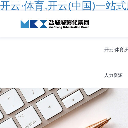
开云·体育,开云(中国)一站
开云·体育
人力资源