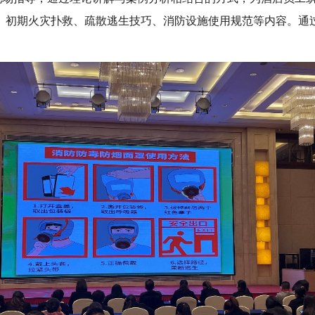
、初期火灾扑救、疏散逃生技巧、消防设施使用规范等内容。通