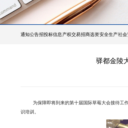
通知公告
招投标信息
产权交易
招商选资
安全生产
社会
驿都金陵
为保障即将到来的第十届国际草莓大会接待工
识培训。