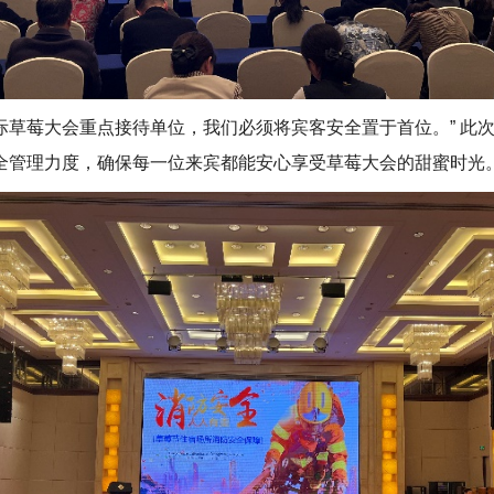
际草莓大会重点接待单位，我们必须将宾客安全置于首位。
”
此
全管理力度，确保每一位来宾都能安心享受草莓
大会
的甜蜜时光