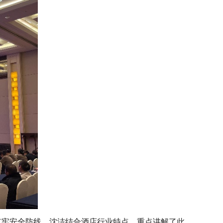
筑牢安全防线。沈洁结合酒店行业特点，重点讲解了
此