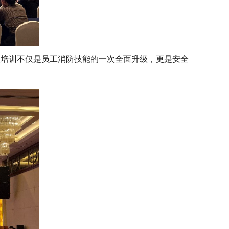
次培训不仅是
员工消防
技能的
一次全面升级
，更是安全
。