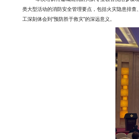
类
大型活动
的
消防安全管理要点，包括火灾隐患排查
工深刻体会到
“
预防胜于救灾
”
的深远意义。