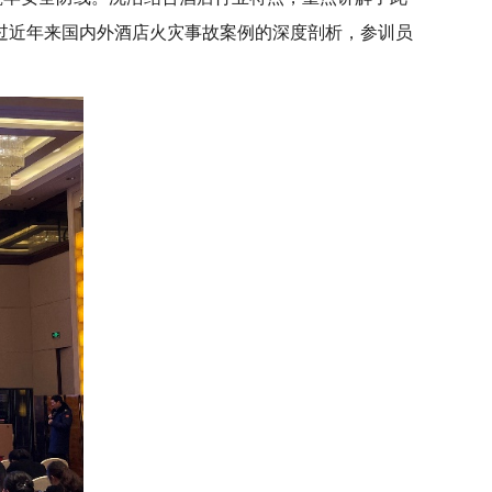
过近年来国内外酒店火灾事故案例的深度剖析，参训员