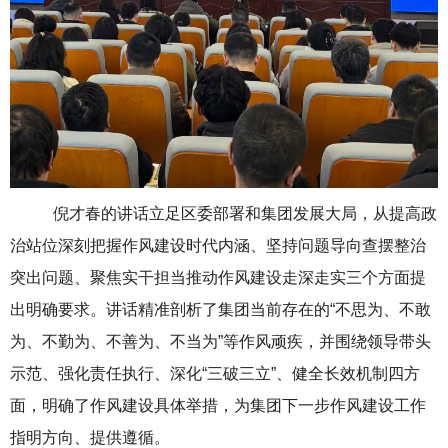
倪才春的讲话立足区委部署和集团发展大局，从提高政
治站位深刻把握作风建设时代内涵、坚持问题导向查摆整治
突出问题、聚焦实干担当推动作风建设走深走实三个方面提
出明确要求。讲话精准剖析了集团当前存在的
“不思为、不敢
为、不勤为、不善为、不当为”等作风顽疾，并围绕领导带头
示范、强化责任执行、深化“三破三立”、健全长效机制四方
面，明确了作风建设具体举措，为集团下一步作风建设工作
指明方向、提供遵循。