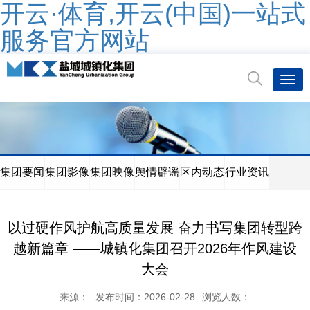
开云·体育,开云(中国)一站式
服务官方网站
集团要闻
集团影像
集团映像
舆情辟谣
区内动态
行业资讯
以过硬作风护航高质量发展 奋力书写集团转型跨
越新篇章 ——城镇化集团召开2026年作风建设
大会
来源：
发布时间：2026-02-28
浏览人数：