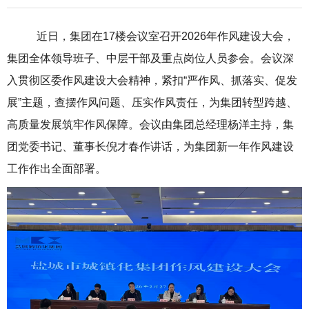
近日
，集团在
17楼会议室召开2026年作风建设大会，
集团全体领导班子、中层干部及重点岗位人员参会。会议深
入贯彻区委作风建设大会精神，紧扣“严作风、抓落实、促发
展”主题，查摆作风问题、压实作风责任，为集团转型跨越、
高质量发展筑牢作风保障。会议由集团总经理杨洋主持，集
团党委书记、董事长倪才春作讲话，为集团新一年作风建设
工作作出全面部署。