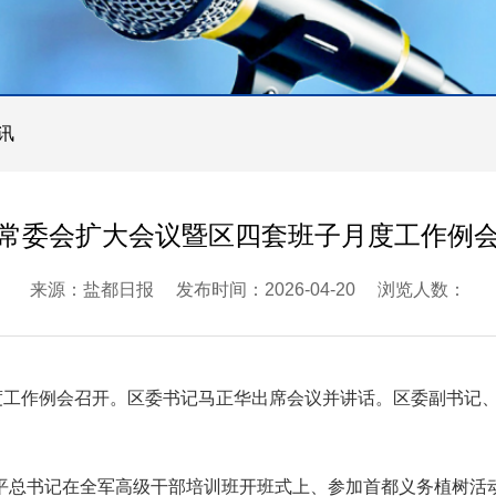
讯
常委会扩大会议暨区四套班子月度工作例
来源：盐都日报
发布时间：2026-04-20
浏览人数：
月度工作例会召开。区委书记马正华出席会议并讲话。区委副书记
平总书记在全军高级干部培训班开班式上、参加首都义务植树活