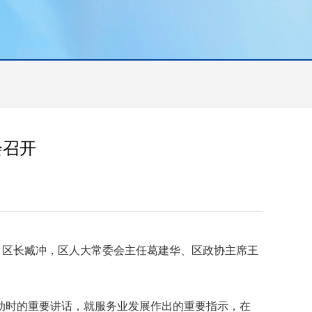
会召开
、区长臧冲，区人大常委会主任葛建华、区政协主席王
动时的重要讲话，就服务业发展作出的重要指示，在