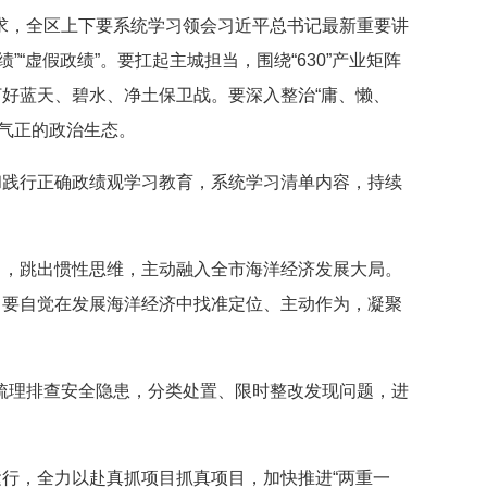
求，全区上下要系统学习领会习近平总书记最新重要讲
虚假政绩”。要扛起主城担当，围绕“630”产业矩阵
打好蓝天、碧水、净土保卫战。要深入整治“庸、懒、
气正的政治生态。
和践行正确政绩观学习教育，系统学习清单内容，持续
向，跳出惯性思维，主动融入全市海洋经济发展大局。
。要自觉在发展海洋经济中找准定位、主动作为，凝聚
梳理排查安全隐患，分类处置、限时整改发现问题，进
运行，全力以赴真抓项目抓真项目，加快推进“两重一