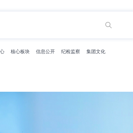
心
核心板块
信息公开
纪检监察
集团文化